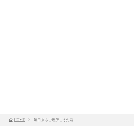
毎日来るご近所こうた君
HOME