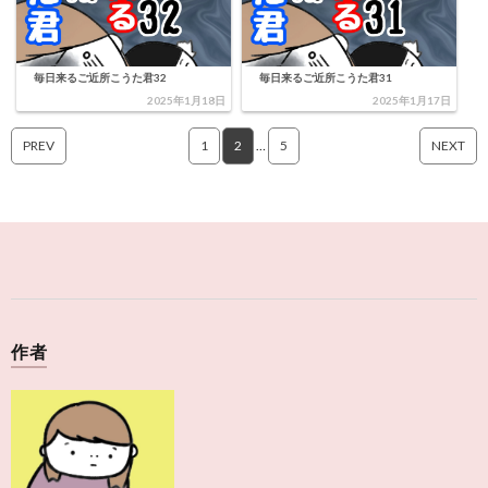
毎日来るご近所こうた君32
毎日来るご近所こうた君31
2025年1月18日
2025年1月17日
PREV
1
2
…
5
NEXT
作者