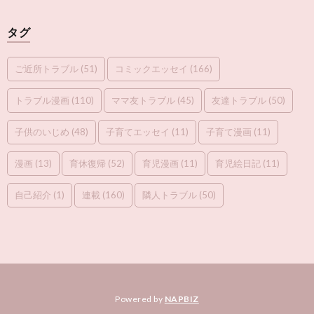
タグ
ご近所トラブル
(51)
コミックエッセイ
(166)
トラブル漫画
(110)
ママ友トラブル
(45)
友達トラブル
(50)
子供のいじめ
(48)
子育てエッセイ
(11)
子育て漫画
(11)
漫画
(13)
育休復帰
(52)
育児漫画
(11)
育児絵日記
(11)
自己紹介
(1)
連載
(160)
隣人トラブル
(50)
Powered by
NAPBIZ