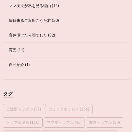
ママ友夫が私を見る理由
(14)
毎日来るご近所こうた君
(50)
育休明けたら闇でした
(52)
育児
(11)
自己紹介
(1)
タグ
ご近所トラブル
(51)
コミックエッセイ
(166)
トラブル漫画
(110)
ママ友トラブル
(45)
友達トラブル
(50)