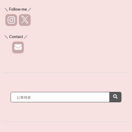
＼ Follow me ／
＼ Contact ／