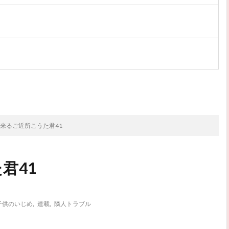
次のお話
来るご近所こうた君41
君41
子供のいじめ
,
連載
,
隣人トラブル