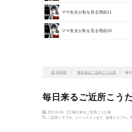
ママ友夫が私を見る理由11
ママ友夫が私を見る理由10
前のお話
TOP
毎日来るご近所こうた君
毎日
HOME
毎日来るご近所こうた
2025.01.30
毎日来るご近所こうた君
ご近所トラブル
,
コミックエッセイ
,
友達トラブル
,