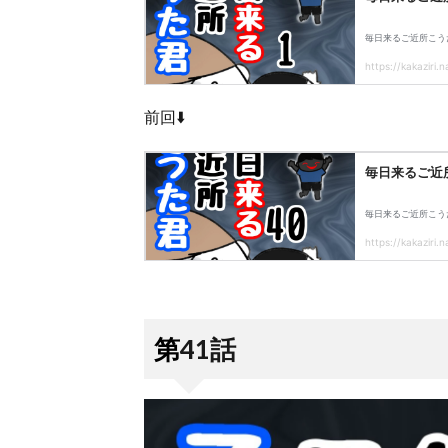
前回⬇️
第41話