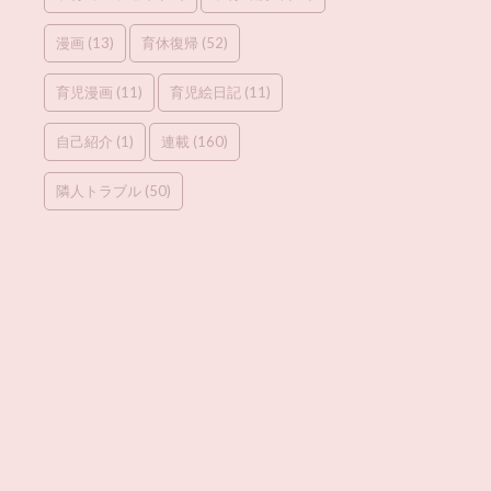
漫画
(13)
育休復帰
(52)
育児漫画
(11)
育児絵日記
(11)
自己紹介
(1)
連載
(160)
隣人トラブル
(50)