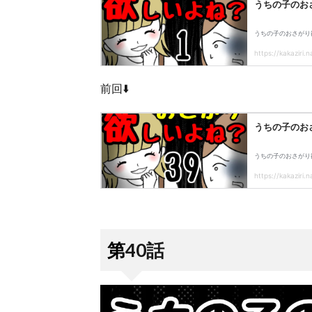
前回⬇️
第40話