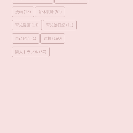
漫画
(13)
育休復帰
(52)
育児漫画
(11)
育児絵日記
(11)
自己紹介
(1)
連載
(160)
隣人トラブル
(50)