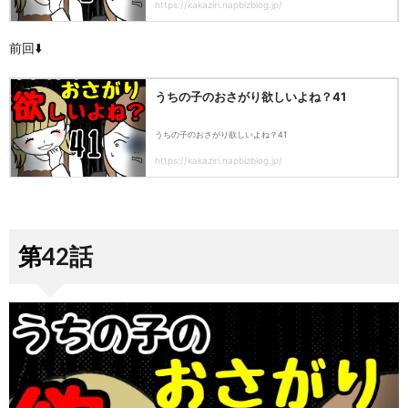
前回⬇️
第42話