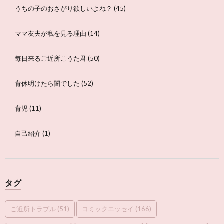
うちの子のおさがり欲しいよね？
(45)
ママ友夫が私を見る理由
(14)
毎日来るご近所こうた君
(50)
育休明けたら闇でした
(52)
育児
(11)
自己紹介
(1)
タグ
ご近所トラブル
(51)
コミックエッセイ
(166)