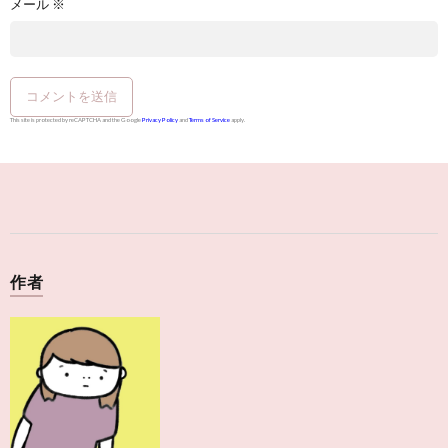
メール
※
This site is protected by reCAPTCHA and the Google
Privacy Policy
and
Terms of Service
apply.
作者