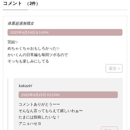
コメント
（2件）
体重超過無職女
2025年6月24日 8:14 PM
完結✨
めちゃくちゃおもしろかった✨
かいくんの日常編も毎回ツボるので
そっちも楽しみにしてる
返信
kakaziri
2025年6月25日 9:21 PM
コメントありがとうーー
そんなん言ってもらえて嬉しいわぁ〜
たまには投稿したいな！
アニョハセヨ