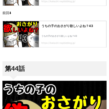
前回⬇️
第44話