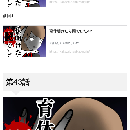
前回⬇️
第43話