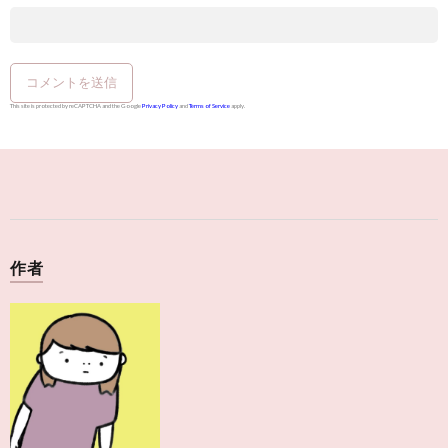
This site is protected by reCAPTCHA and the Google
Privacy Policy
and
Terms of Service
apply.
作者