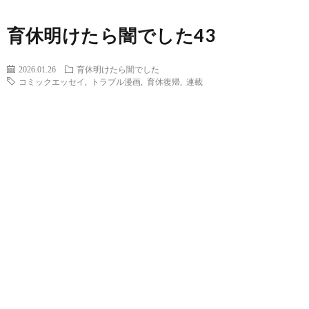
育休明けたら闇でした43
2026.01.26
育休明けたら闇でした
コミックエッセイ
,
トラブル漫画
,
育休復帰
,
連載