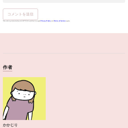
This site is protected by reCAPTCHA and the Google
Privacy Policy
and
Terms of Service
apply.
作者
かかじり