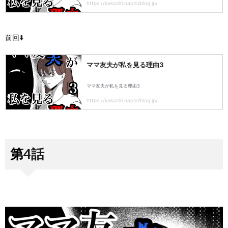
前回⬇️
第4話