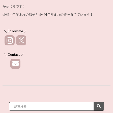
かかじりです！
令和元年産まれの息子と令和4年産まれの娘を育てています！
＼ Follow me ／
＼ Contact ／