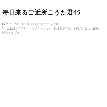
毎日来るご近所こうた君45
2025.02.03
毎日来るご近所こうた君
ご近所トラブル
,
コミックエッセイ
,
友達トラブル
,
子供のいじめ
,
連載
,
隣人トラブル