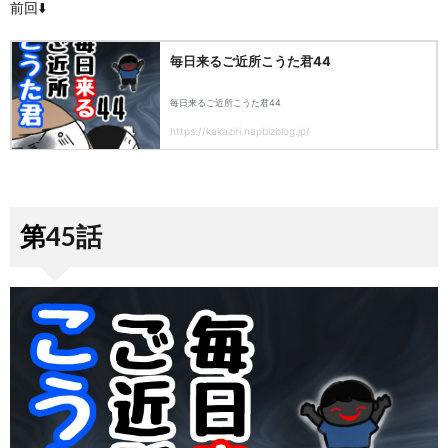
前回⬇️
第45話