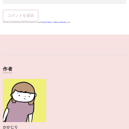
This site is protected by reCAPTCHA and the Google
Privacy Policy
and
Terms of Service
apply.
作者
かかじり