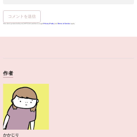
This site is protected by reCAPTCHA and the Google
Privacy Policy
and
Terms of Service
apply.
作者
かかじり