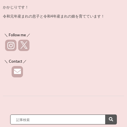
かかじりです！
令和元年産まれの息子と令和4年産まれの娘を育てています！
＼ Follow me ／
＼ Contact ／