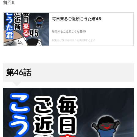
前回⬇️
第46話