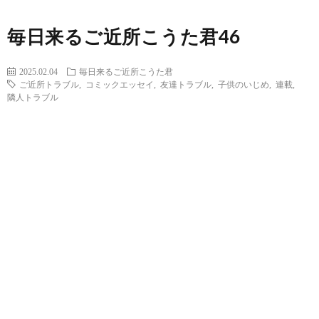
毎日来るご近所こうた君46
2025.02.04
毎日来るご近所こうた君
ご近所トラブル
,
コミックエッセイ
,
友達トラブル
,
子供のいじめ
,
連載
,
隣人トラブル