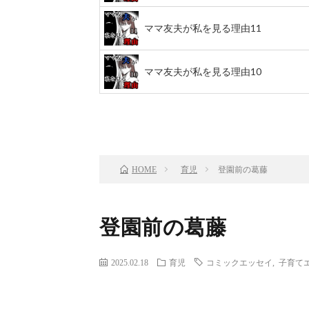
ママ友夫が私を見る理由11
ママ友夫が私を見る理由10
前のお話
TOP
育児
登園前の葛藤
HOME
登園前の葛藤
2025.02.18
育児
コミックエッセイ
,
子育て