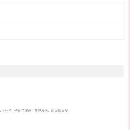
次のお話
エッセイ
,
子育て漫画
,
育児漫画
,
育児絵日記