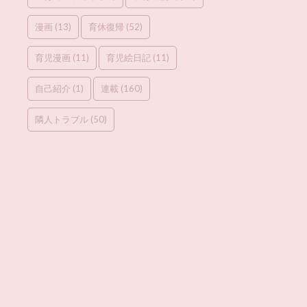
漫画
(13)
育休復帰
(52)
育児漫画
(11)
育児絵日記
(11)
自己紹介
(1)
連載
(160)
隣人トラブル
(50)