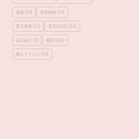
漫画
(13)
育休復帰
(52)
育児漫画
(11)
育児絵日記
(11)
自己紹介
(1)
連載
(160)
隣人トラブル
(50)