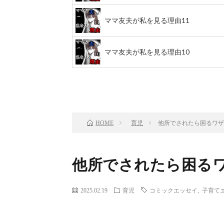
ママ友夫が私を見る理由11
ママ友夫が私を見る理由10
前のお話
TOP
育児
他所でされたら困るワザ
HOME
他所でされたら困る
2025.02.19
育児
コミックエッセイ
,
子育て