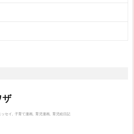
次のお話
ワザ
エッセイ
,
子育て漫画
,
育児漫画
,
育児絵日記