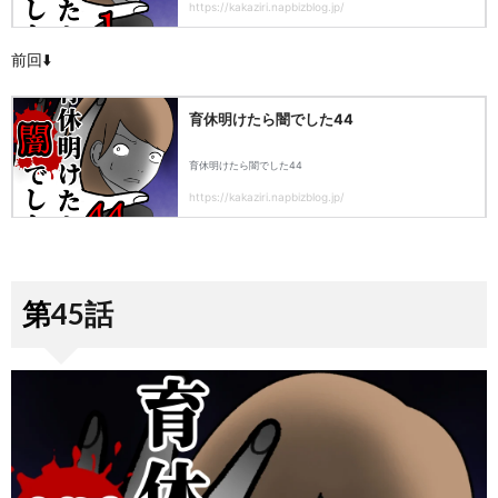
前回⬇️
第45話