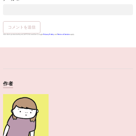
This site is protected by reCAPTCHA and the Google
Privacy Policy
and
Terms of Service
apply.
作者