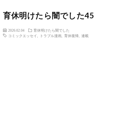
育休明けたら闇でした45
2026.02.04
育休明けたら闇でした
コミックエッセイ
,
トラブル漫画
,
育休復帰
,
連載