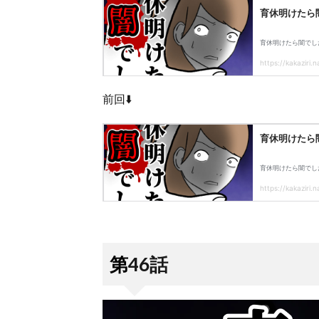
前回⬇️
第46話