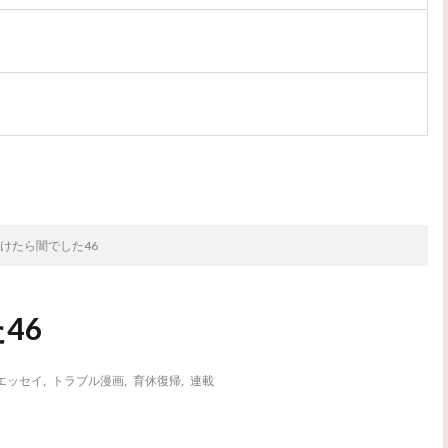
次のお話
けたら闇でした46
46
エッセイ
,
トラブル漫画
,
育休復帰
,
連載