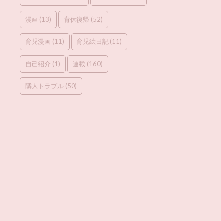
漫画
(13)
育休復帰
(52)
育児漫画
(11)
育児絵日記
(11)
自己紹介
(1)
連載
(160)
隣人トラブル
(50)