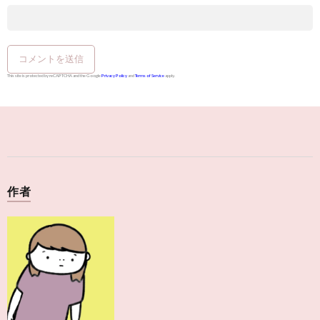
This site is protected by reCAPTCHA and the Google
Privacy Policy
and
Terms of Service
apply.
作者