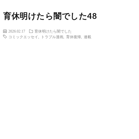
育休明けたら闇でした48
2026.02.17
育休明けたら闇でした
コミックエッセイ
,
トラブル漫画
,
育休復帰
,
連載