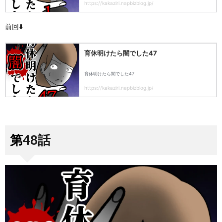
前回⬇️
第48話