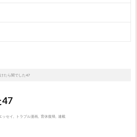
次のお話
けたら闇でした47
47
エッセイ
,
トラブル漫画
,
育休復帰
,
連載