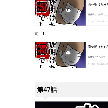
前回⬇️
第47話