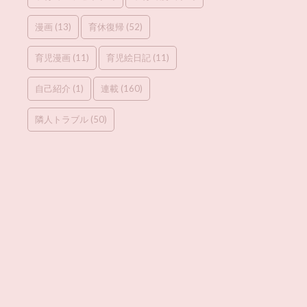
漫画
(13)
育休復帰
(52)
育児漫画
(11)
育児絵日記
(11)
自己紹介
(1)
連載
(160)
隣人トラブル
(50)