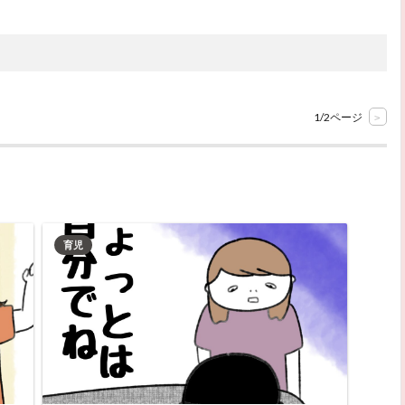
1/2ページ
>
育児