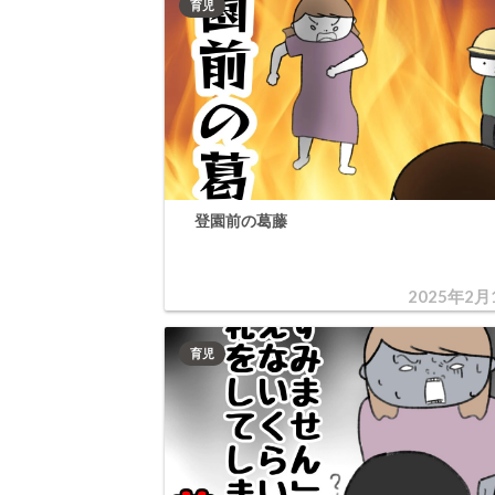
育児
登園前の葛藤
2025年2月
育児