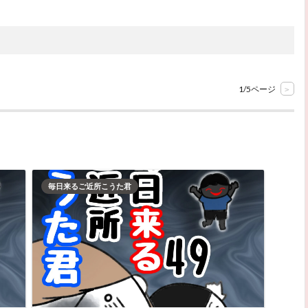
1/5ページ
>
毎日来るご近所こうた君